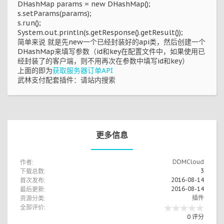
DHashMap params = new DHashMap();
s.setParams(params);
s.run();
System.out.println(s.getResponse().getResult());
简单来说 就是先new一个已经封装好的api类，然后创建一个
DHashMap来填写参数（id和key在配置文件中，如果使用已
经封装了的客户端，则不用再次在参数中填写id和key）
上面的即为
获取服务器订单API
武林支付配套插件：请站内搜索
更多信息
作者:
DDMCloud
下载总数:
3
首次发布:
2016-08-14
最后更新:
2016-08-14
资源分类:
插件
全部评价:
0 评分