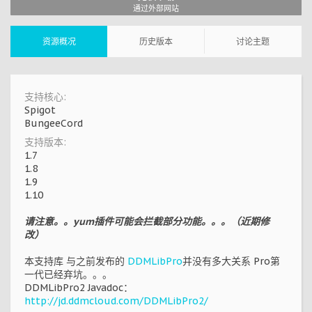
通过外部网站
资源概况
历史版本
讨论主题
支持核心:
Spigot
BungeeCord
支持版本:
1.7
1.8
1.9
1.10
请注意。。yum插件可能会拦截部分功能。。。（近期修
改）
本支持库 与之前发布的
DDMLibPro
并没有多大关系 Pro第
一代已经弃坑。。。
DDMLibPro2 Javadoc：
http://jd.ddmcloud.com/DDMLibPro2/