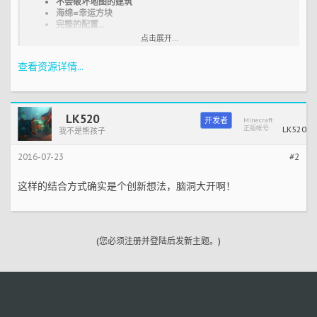
不会破坏地图的建筑
海绵=幸运方块
完整的配置
...
点击展开...
查看资源详情...
LK520
开发者
Minecraft
正版帐号:
LK520
我不是熊孩子
2016-07-23
#2
这样的结合方式确实是个创新想法，脑洞大开啊！
(您必须注册并登陆后发新主题。)