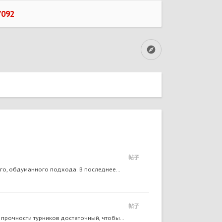
092
帖子
го, обдуманного подхода. В последнее...
帖子
прочности турников достаточный, чтобы...