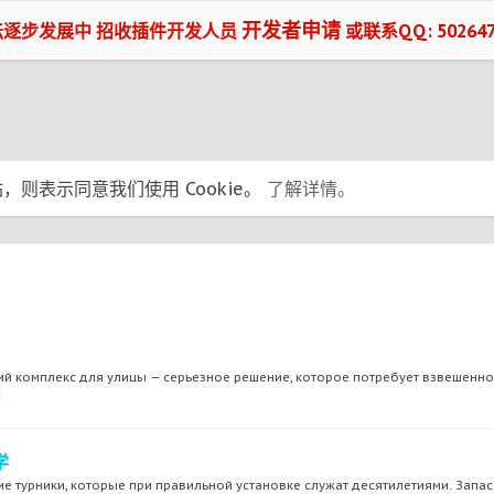
开发者申请
坛逐步发展中 招收插件开发人员
或联系QQ: 502647
，则表示同意我们使用 Cookie。
了解详情。
ий комплекс для улицы — серьезное решение, которое потребует взвешенно
图
学
е турники, которые при правильной установке служат десятилетиями. Запас 