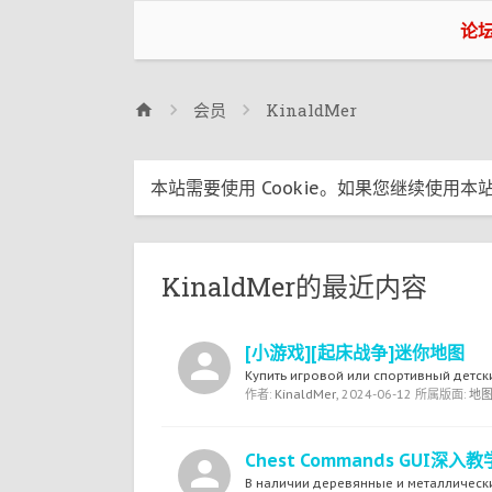
论
会员
KinaldMer
本站需要使用 Cookie。如果您继续使用本站
KinaldMer的最近内容
[小游戏][起床战争]迷你地图
Купить игровой или спортивный детск
作者:
KinaldMer
,
2024-06-12
所属版面:
地
Chest Commands GUI深入教
В наличии деревянные и металлически