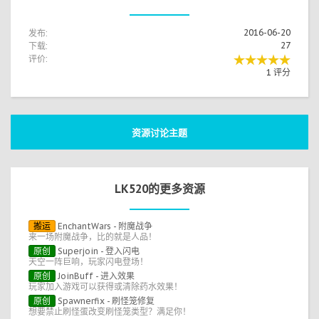
发布:
2016-06-20
下载:
27
评价:
1 评分
资源讨论主题
LK520的更多资源
搬运
EnchantWars - 附魔战争
来一场附魔战争，比的就是人品！
原创
Superjoin - 登入闪电
天空一阵巨响，玩家闪电登场！
原创
JoinBuff - 进入效果
玩家加入游戏可以获得或清除药水效果！
原创
Spawnerfix - 刷怪笼修复
想要禁止刷怪蛋改变刷怪笼类型？满足你！