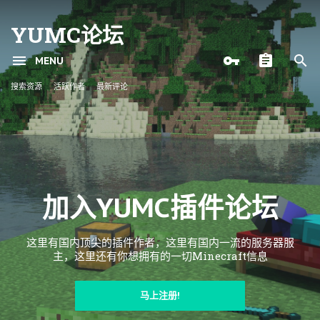
YUMC论坛
MENU
搜索资源
活跃作者
最新评论
加入YUMC插件论坛
这里有国内顶尖的插件作者，这里有国内一流的服务器服
主，这里还有你想拥有的一切Minecraft信息
马上注册!