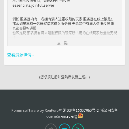
所判断的权限节点，是ess自带的权限
essentials.joinfullserver
例如 服务器内有一名拥有满人进服权限的玩家 服务器在线上限是1
那么如果再有一名玩家请求进入服务器 无论是否有满人进服权限 那
么都会授权进服
也即是说 那名拥有满人进服权限的玩家所占用的在线玩家数量被无视
了
点击展开...
点击进入下载
查看资源详情...
效果截图：
本插件需要配合DDMLibPro2食用才有效~
(您必须注册并登陆后发新主题。)
Forum software by XenForo™
浙ICP备15037963号-2
.
浙公网安备
33010602004320号