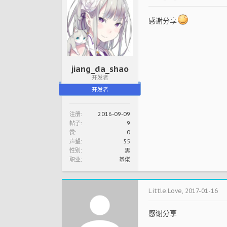
感谢分享
jiang_da_shao
开发者
开发者
注册:
2016-09-09
帖子:
9
赞:
0
声望:
55
性别:
男
职业:
基佬
Little.Love
,
2017-01-16
感谢分享