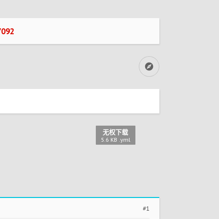
092
无权下载
5.6 KB .yml
#1